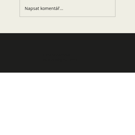
Napsat komentář...
Milešovka: Výlet, který si tvůj pes zamiluje!
Lucie Vořechová
psiletnik@gmail.com