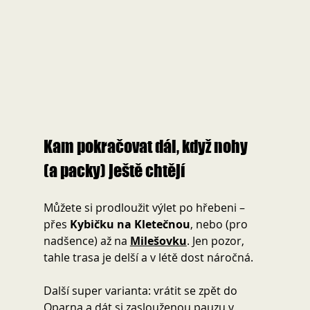
Kam pokračovat dál, když nohy 
(a packy) ještě chtějí 
Můžete si prodloužit výlet po hřebeni – 
přes 
Kybičku na Kletečnou
, nebo (pro 
nadšence) až na 
Milešovku
. Jen pozor, 
tahle trasa je delší a v létě dost náročná.
Další super varianta: vrátit se zpět do 
Oparna a dát si zaslouženou pauzu v 