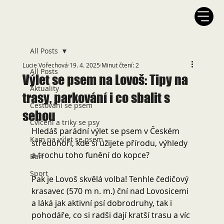
All Posts
Lucie Vořechová
19. 4. 2025
Minut čtení: 2
All Posts
Výlet se psem na Lovoš: Tipy na
Aktuality
trasy, parkování i co sbalit s
Cestování se psem
sebou
Cvičení a triky se psy
Hledáš parádní výlet se psem v Českém 
Kam na výlet se psem
středohoří, kde si užijete přírodu, výhledy 
a trochu toho funění do kopce? 
Barf
Sport
Pak je Lovoš skvělá volba! Tenhle čedičový 
krasavec (570 m n. m.) ční nad Lovosicemi 
a láká jak aktivní psí dobrodruhy, tak i 
pohodáře, co si radši dají kratší trasu a víc 