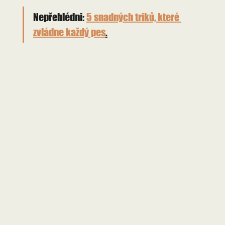
Nepřehlédni: 
5 snadných triků, které 
zvládne každý pes
.