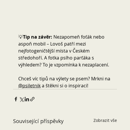
💡
Tip na závěr:
 Nezapomeň foťák nebo 
aspoň mobil – Lovoš patří mezi 
nejfotogeničtější místa v Českém 
středohoří. A fotka psího parťáka s 
výhledem? To je vzpomínka k nezaplacení. 
Chceš víc tipů na výlety se psem? Mrkni na 
@psiletnik
 a štěkni si o inspiraci!
Související příspěvky
Zobrazit vše