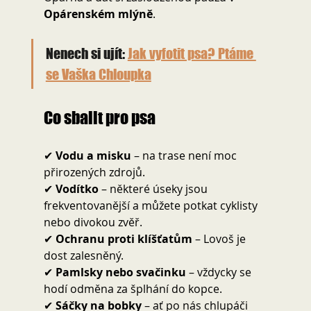
Opárenském mlýně
.
Nenech si ujít: 
Jak vyfotit psa? Ptáme 
se Vaška Chloupka
Co sbalit pro psa
✔ 
Vodu a misku
 – na trase není moc 
přirozených zdrojů.
✔ 
Vodítko
 – některé úseky jsou 
frekventovanější a můžete potkat cyklisty 
nebo divokou zvěř.
✔ 
Ochranu proti klíšťatům
 – Lovoš je 
dost zalesněný.
✔ 
Pamlsky nebo svačinku
 – vždycky se 
hodí odměna za šplhání do kopce.
✔ 
Sáčky na bobky
 – ať po nás chlupáči 