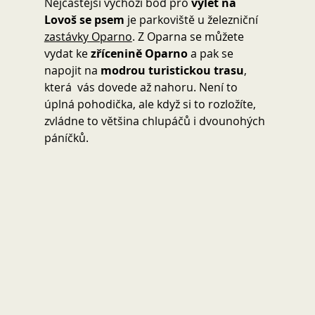
Nejčastější výchozí bod pro
 výlet na 
Lovoš se psem
 je parkoviště u železniční 
zastávky Oparno
. Z Oparna se můžete 
vydat ke 
zřícenině Oparno
 a pak se 
napojit na 
modrou turistickou trasu
, 
která  vás dovede až nahoru. Není to 
úplná pohodička, ale když si to rozložíte, 
zvládne to většina chlupáčů i dvounohých 
páníčků.