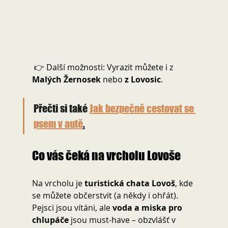
 👉 Další možnosti: Vyrazit můžete i z 
Malých Žernosek
 nebo 
z Lovosic
.
Přečti si také 
Jak bezpečně cestovat se 
psem v autě
.
Co vás čeká na vrcholu Lovoše 
Na vrcholu je 
turistická chata Lovoš
, kde 
se můžete občerstvit (a někdy i ohřát). 
Pejsci jsou vítáni, ale 
voda a miska pro 
chlupáče
 jsou must-have – obzvlášť v 